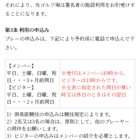
それにより、当ゴルフ場は署名者の施設利用をお引受けす
FACILITY
ることになります。
会員専用ページ
MEMBERSHIP
第3条 利用の申込み
プレーの申込みは、下記により予約係に電話で申込んで下
WEB会員サービス
さい。
WEB MEMBERS SERVISES
【メンバー】
新卒採用
平日、土曜、日曜、祝
※受付はメンバーは9時から、
日・・・3ヶ月前同日
ビジターは13時からです。
【ビジター】
※左表に指定された同日が無い
平日、土曜、日曜、祝
時又は休日のときはその翌日
アクセス
日・・・2ヶ月前同日
企業情報
1）倶楽部競技の申込みは競技規定によります。
採用情報
2）2名又は3名の場合は、原則として、他のプレーヤー
の同伴をお願いします。
3）ビジターの申込みはメンバーの紹介を必要とします。