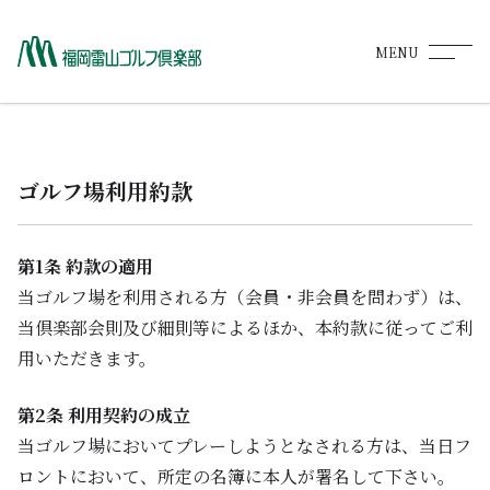
MENU
ホーム
HOME
ゴルフ場利用約款
コース紹介
COURSE
料金・プラン
第1条 約款の適用
RATE PLAN
当ゴルフ場を利用される方（会員・非会員を問わず）は、
当倶楽部会則及び細則等によるほか、本約款に従ってご利
レストランメニュー
用いただきます。
RESTAURANT
予約
第2条 利用契約の成立
RESERVATION
当ゴルフ場においてプレーしようとなされる方は、当日フ
ロントにおいて、所定の名簿に本人が署名して下さい。
施設紹介