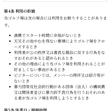
092-323-8181
第4条 利用の拒絶
(受付 7:00 - 18:00)
当ゴルフ場は次の場合には利用をお断りすることがありま
す。
CONTACT
満員でスタート時間に余裕がないとき
天災その他やむを得ない事情によりゴルフ場をクロ
ーズするとき
Facebook
LINE
利用者が公の秩序又は善良な風俗に反する行為をな
すおそれがあると認められるとき
YouTube
Instagram
その他の理由により当ゴルフ場を利用されることが
好ましくない事由があるとき
ビジターについては、メンバーの同伴又は紹介等が
ないとき
暴力団等反社会的行動がある団体（法人）の構成員
又は関係者並びに暴力的不良行為を行うおそれのあ
る者が当ゴルフ場を利用しようとするとき
第5条 休業日・開場時間