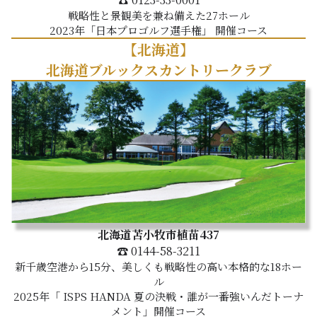
戦略性と景観美を兼ね備えた27ホール
2023年「日本プロゴルフ選手権」 開催コース
【北海道】
北海道ブルックスカントリークラブ
北海道苫小牧市植苗437
☎ 0144-58-3211
新千歳空港から15分、美しくも戦略性の高い本格的な18ホー
ル
2025年「 ISPS HANDA 夏の決戦・誰が一番強いんだトーナ
メント」開催コース