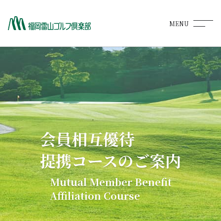
MENU
ホーム
HOME
コース紹介
COURSE
料金・プラン
RATE PLAN
会員相互優待
レストランメニュー
提携コースのご案内
RESTAURANT
Mutual Member Benefit
予約
Affiliation Course
RESERVATION
施設紹介