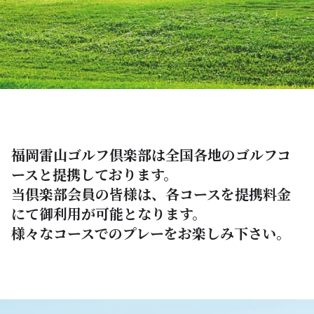
FACILITY
会員専用ページ
MEMBERSHIP
WEB会員サービス
WEB MEMBERS SERVISES
福岡雷山ゴルフ倶楽部は全国各地のゴルフコ
新卒採用
ースと提携しております。
当倶楽部会員の皆様は、各コースを提携料金
にて御利用が可能となります。
アクセス
様々なコースでのプレーをお楽しみ下さい。
企業情報
採用情報