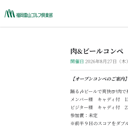
ホーム
HOME
肉&ビールコンペ
コース紹介
COURSE
開催日
2026年8月27日（木
料金・プラン
RATE PLAN
【オープンコンペのご案内
レストランメニュー
踊る🎶ビールで爽快🍺!肉で
RESTAURANT
メンバー様 キャディ付 13,
ビジター様 キャディ付 23,
予約
参加賞：未定
RESERVATION
※前半９Ｈのスコアをダブ
施設紹介