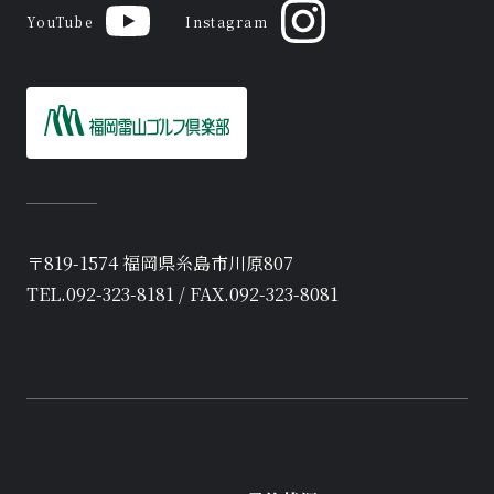
092-323-8181
YouTube
Instagram
(受付 7:00 - 18:00)
CONTACT
Facebook
LINE
〒819-1574 福岡県糸島市川原807
YouTube
Instagram
TEL.092-323-8181 / FAX.092-323-8081