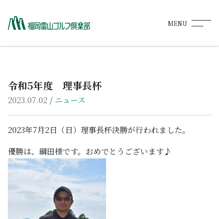
MENU
ホーム
HOME
令和5年度 理事長杯
コース紹介
COURSE
2023.07.02
/
ニュース
料金・プラン
2023年7月2日（日）理事長杯決勝が行われました。
RATE PLAN
優勝は、綱田様です。おめでとうございます♪
レストランメニュー
RESTAURANT
予約
RESERVATION
施設紹介