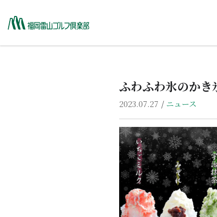
ホーム
HOME
ふわふわ氷のかき
コース紹介
COURSE
2023.07.27
/
ニュース
料金・プラン
RATE PLAN
レストランメニュー
RESTAURANT
予約
RESERVATION
施設紹介